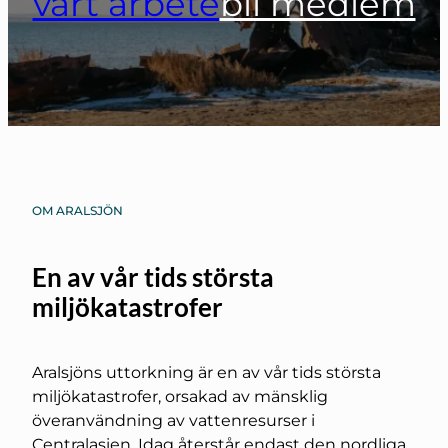
vårt arbete
bli medlem
OM ARALSJÖN
En av vår tids största
miljökatastrofer
Aralsjöns uttorkning är en av vår tids största
miljökatastrofer, orsakad av mänsklig
överanvändning av vattenresurser i
Centralasien. Idag återstår endast den nordliga