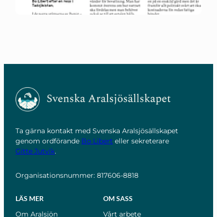
Ta gärna kontakt med Svenska Aralsjösällskapet
genom ordförande
Bo Libert
eller sekreterare
Gitte Jutvik
.
Organisationsnummer: 817606-8818
LÄS MER
OM SASS
Om Aralsjön
Vårt arbete