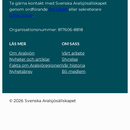
Ta gärna kontakt med Svenska Aralsjösällskapet
genom ordförande
Bo Libert
eller sekreterare
Gitte Jutvik
.
Organisationsnummer: 817606-8818
LÄS MER
OM SASS
Om Aralsjön
Vårt arbete
Nyheter och artiklar
Styrelse
Fakta om Aralsjöregionen
Vår historia
Nyhetsbrev
Bli medlem
© 2026 Svenska Aralsjösällskapet