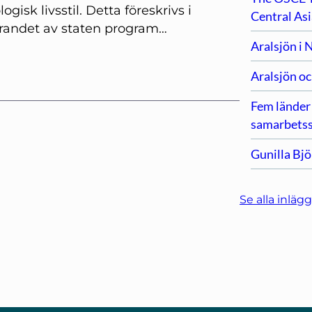
gisk livsstil. Detta föreskrivs i
Central As
örandet av staten program…
Aralsjön i
Aralsjön oc
Fem länder 
samarbetss
Gunilla Bj
Se alla inlägg