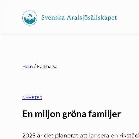
Hoppa
till
innehåll
Hem
/
Folkhälsa
NYHETER
En miljon gröna familjer
2025 är det planerat att lansera en rikstä