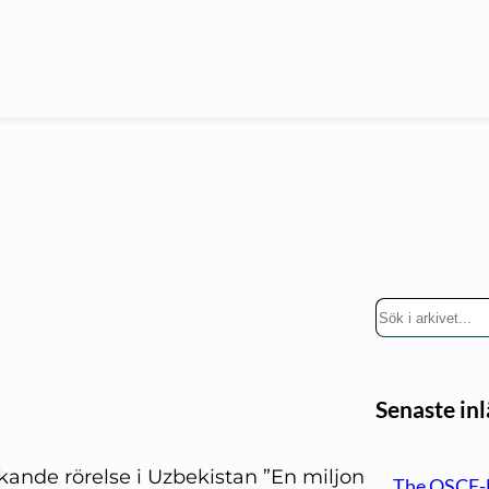
S
ö
k
Senaste in
ckande rörelse i Uzbekistan ”En miljon
The OSCE-