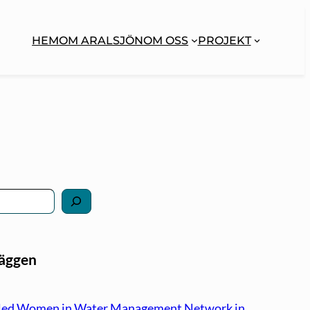
HEM
OM ARALSJÖN
OM OSS
PROJEKT
läggen
led Women in Water Management Network in