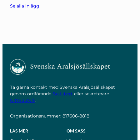
Se alla inlägg
Ta gärna kontakt med Svenska Aralsjösällskapet
genom ordförande
Bo Libert
eller sekreterare
Gitte Jutvik
.
Organisationsnummer: 817606-8818
LÄS MER
OM SASS