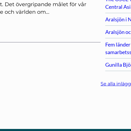
t. Det övergripande målet för vår
Central As
ge och världen om…
Aralsjön i
Aralsjön oc
Fem länder 
samarbetss
Gunilla Bj
Se alla inlägg