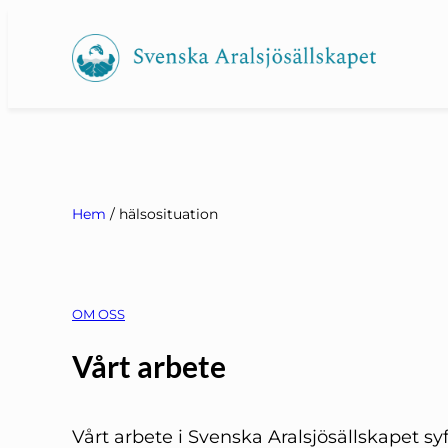
Hoppa
till
innehåll
Hem
/
hälsosituation
OM OSS
Vårt arbete
Vårt arbete i Svenska Aralsjösällskapet syftar