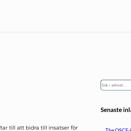
S
ö
k
Senaste in
 till att bidra till insatser för
The OSCE-