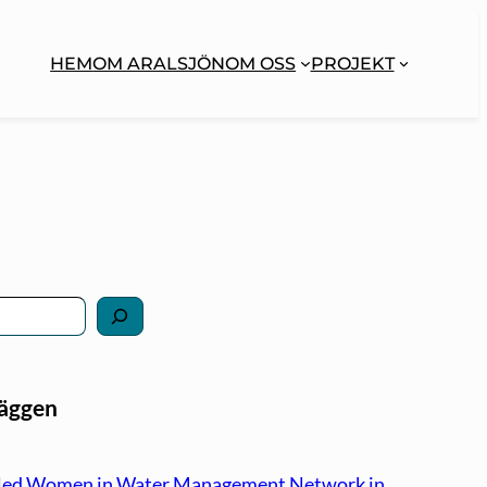
HEM
OM ARALSJÖN
OM OSS
PROJEKT
läggen
led Women in Water Management Network in